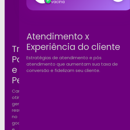
100%
vacina
rformance
Atendimento x
Experiência do cliente
Tráfego
Pago
Estratégias de atendimento e pós
atendimento que aumentam sua taxa de
e
conversão e fidelizam seu cliente.
Performance
Campanhas
otimizadas
gerando
resultados
no
google
e