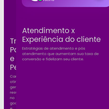
100%
vacina
rformance
Atendimento x
Experiência do cliente
Tráfego
Pago
Estratégias de atendimento e pós
atendimento que aumentam sua taxa de
e
conversão e fidelizam seu cliente.
Performance
Campanhas
otimizadas
gerando
resultados
no
google
e