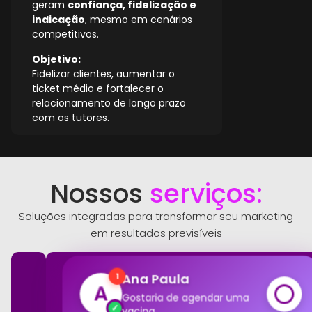
geram
confiança, fidelização e
indicação
, mesmo em cenários
competitivos.
Objetivo:
Fidelizar clientes, aumentar o
ticket médio e fortalecer o
relacionamento de longo prazo
com os tutores.
Nossos
serviços:
Soluções integradas para transformar seu marketing
em resultados previsíveis
Ana Paula
1
A
Gostaria de agendar uma