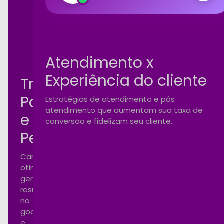
100%
rformance
Atendimento x
Experiência do cliente
Tráfego
Pago
Estratégias de atendimento e pós
atendimento que aumentam sua taxa de
e
conversão e fidelizam seu cliente.
Performance
Campanhas
otimizadas
gerando
resultados
no
google
e