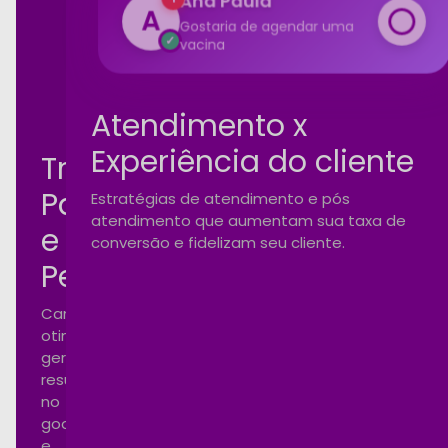
100%
vacina
rformance
Atendimento x
Experiência do cliente
Tráfego
Pago
Estratégias de atendimento e pós
atendimento que aumentam sua taxa de
e
conversão e fidelizam seu cliente.
Performance
Campanhas
otimizadas
gerando
resultados
no
google
e