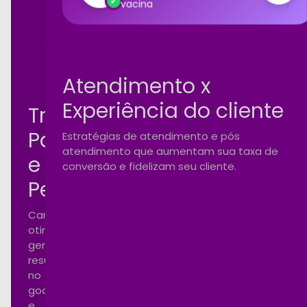
100%
vacina
rformance
Atendimento x
Experiência do cliente
Tráfego
Pago
Estratégias de atendimento e pós
atendimento que aumentam sua taxa de
e
conversão e fidelizam seu cliente.
Performance
Campanhas
otimizadas
gerando
resultados
no
google
e