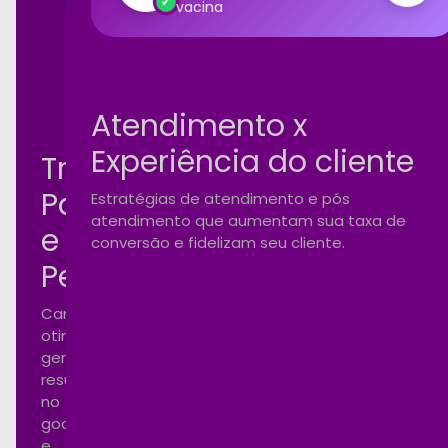
100%
vacina
rformance
Atendimento x
Experiência do cliente
Tráfego
Pago
Estratégias de atendimento e pós
atendimento que aumentam sua taxa de
e
conversão e fidelizam seu cliente.
Performance
Campanhas
otimizadas
gerando
resultados
no
google
e