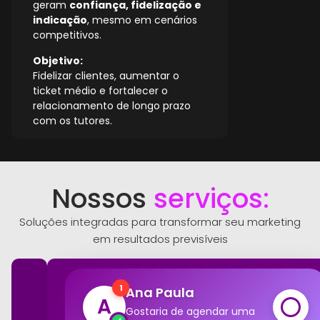
geram
confiança, fidelização e
indicação
, mesmo em cenários
competitivos.
Objetivo:
Fidelizar clientes, aumentar o
ticket médio e fortalecer o
relacionamento de longo prazo
com os tutores.
Nossos
serviços:
Soluções integradas para transformar seu marketing
em resultados previsíveis
Ana Paula
1
A
Gostaria de agendar uma