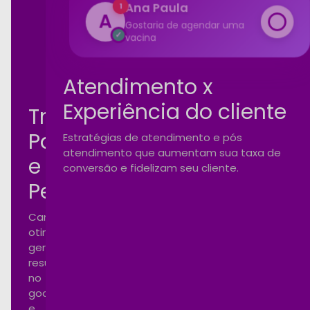
100%
vacina
rformance
Atendimento x
Experiência do cliente
Tráfego
Pago
Estratégias de atendimento e pós
atendimento que aumentam sua taxa de
e
conversão e fidelizam seu cliente.
Performance
Campanhas
otimizadas
gerando
resultados
no
google
e